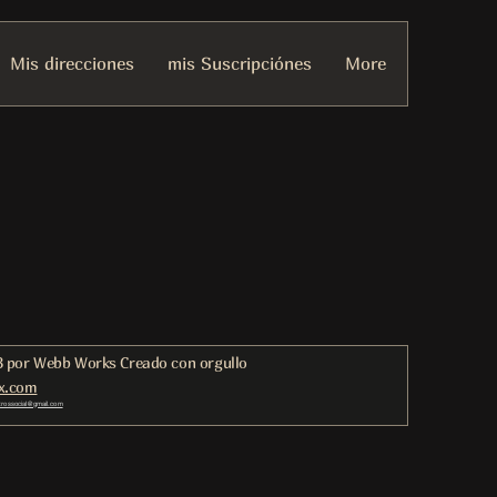
Mis direcciones
mis Suscripciónes
More
 por Webb Works Creado con orgullo
x.com
trossocial@gmail.com